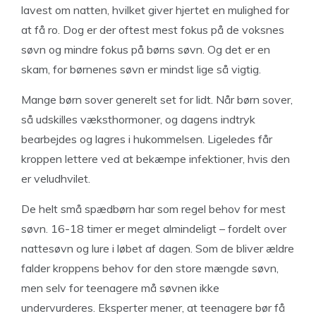
lavest om natten, hvilket giver hjertet en mulighed for
at få ro. Dog er der oftest mest fokus på de voksnes
søvn og mindre fokus på børns søvn. Og det er en
skam, for børnenes søvn er mindst lige så vigtig.
Mange børn sover generelt set for lidt. Når børn sover,
så udskilles væksthormoner, og dagens indtryk
bearbejdes og lagres i hukommelsen. Ligeledes får
kroppen lettere ved at bekæmpe infektioner, hvis den
er veludhvilet.
De helt små spædbørn har som regel behov for mest
søvn. 16-18 timer er meget almindeligt – fordelt over
nattesøvn og lure i løbet af dagen. Som de bliver ældre
falder kroppens behov for den store mængde søvn,
men selv for teenagere må søvnen ikke
undervurderes. Eksperter mener, at teenagere bør få