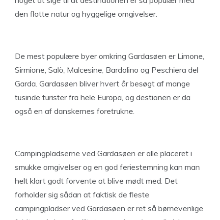
noget at sige til at destinationen er så populær med
den flotte natur og hyggelige omgivelser.
De mest populære byer omkring Gardasøen er Limone,
Sirmione, Salò, Malcesine, Bardolino og Peschiera del
Garda. Gardasøen bliver hvert år besøgt af mange
tusinde turister fra hele Europa, og destionen er da
også en af danskernes foretrukne.
Campingpladserne ved Gardasøen er alle placeret i
smukke omgivelser og en god feriestemning kan man
helt klart godt forvente at blive mødt med. Det
forholder sig sådan at faktisk de fleste
campingpladser ved Gardasøen er ret så børnevenlige