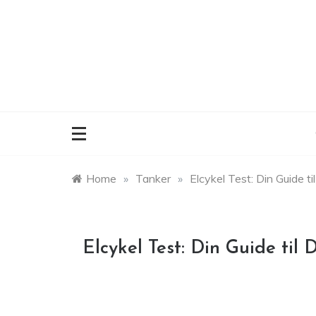
Skip
to
content
Home
»
Tanker
»
Elcykel Test: Din Guide t
Elcykel Test: Din Guide til