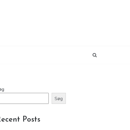
øg
Søg
ecent Posts